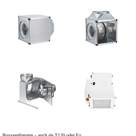
Boxventilatoren – auch als T120 oder Ex