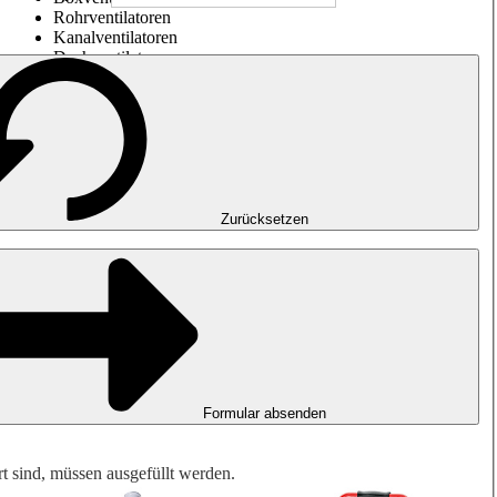
Rohrventilatoren
Kanalventilatoren
Dachventilatoren
Entrauchung, Rauchfreihaltung und Garagenlüftung
Impulsventilatoren
Explosionsgeschützte Ventilatoren
Messen. Steuern. Regeln.
Luftbehandlung
Mechanisches Zubehör
Zurücksetzen
Formular absenden
rt sind, müssen ausgefüllt werden.