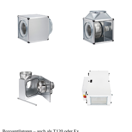
Boxventilatoren – auch als T120 oder Ex