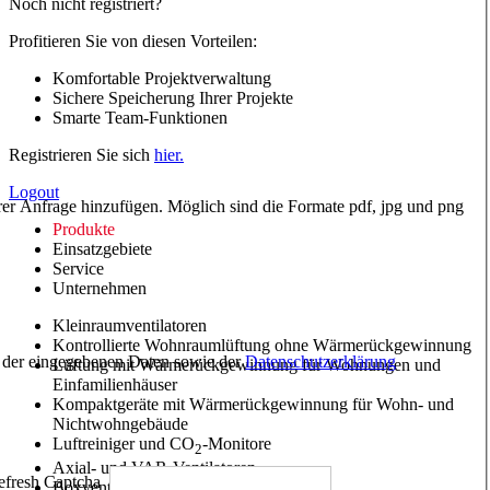
Noch nicht registriert?
Profitieren Sie von diesen Vorteilen:
Komfortable Projektverwaltung
Sichere Speicherung Ihrer Projekte
Smarte Team-Funktionen
Registrieren Sie sich
hier.
Logout
hrer Anfrage hinzufügen. Möglich sind die Formate pdf, jpg und png
Produkte
Einsatzgebiete
Service
Unternehmen
Kleinraumventilatoren
Kontrollierte Wohnraumlüftung ohne Wärmerückgewinnung
ng der eingegebenen Daten sowie der
Datenschutzerklärung
Lüftung mit Wärmerückgewinnung für Wohnungen und
Einfamilienhäuser
Kompaktgeräte mit Wärmerückgewinnung für Wohn- und
Nichtwohngebäude
Luftreiniger und CO
-Monitore
2
Axial- und VAR-Ventilatoren
Boxventilatoren