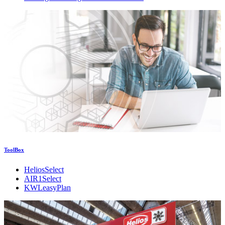
ToolBox
HeliosSelect
AIR1Select
KWLeasyPlan