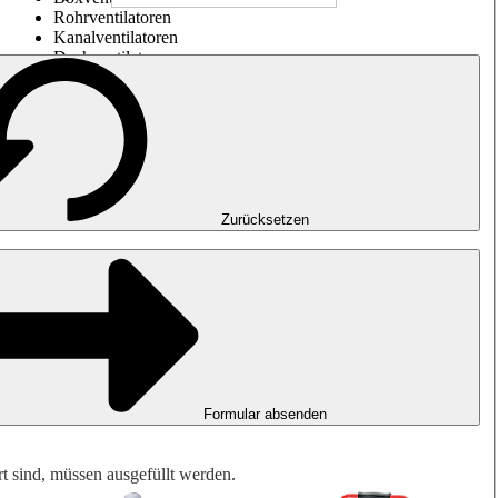
Rohrventilatoren
Kanalventilatoren
Dachventilatoren
Entrauchung, Rauchfreihaltung und Garagenlüftung
Impulsventilatoren
Explosionsgeschützte Ventilatoren
Messen. Steuern. Regeln.
Luftbehandlung
Mechanisches Zubehör
Zurücksetzen
Formular absenden
rt sind, müssen ausgefüllt werden.