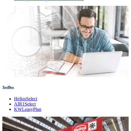
ToolBox
HeliosSelect
AIR1Select
KWLeasyPlan