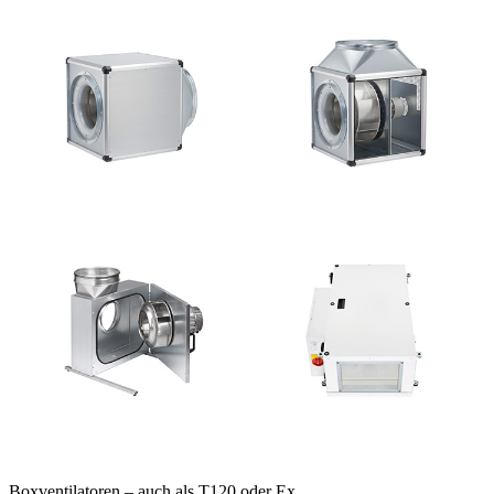
Boxventilatoren – auch als T120 oder Ex