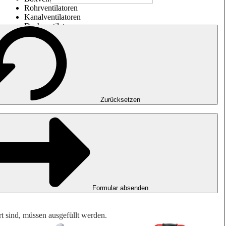
Rohrventilatoren
Kanalventilatoren
Dachventilatoren
Entrauchung, Rauchfreihaltung und Garagenlüftung
Impulsventilatoren
Explosionsgeschützte Ventilatoren
Messen. Steuern. Regeln.
Luftbehandlung
Mechanisches Zubehör
Zurücksetzen
Formular absenden
rt sind, müssen ausgefüllt werden.