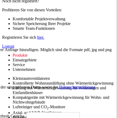
Noch nicht registriert?
Profitieren Sie von diesen Vorteilen:
Komfortable Projektverwaltung
Sichere Speicherung Ihrer Projekte
Smarte Team-Funktionen
Registrieren Sie sich
hier.
Logout
hrer Anfrage hinzufügen. Möglich sind die Formate pdf, jpg und png
Produkte
Einsatzgebiete
Service
Unternehmen
Kleinraumventilatoren
Kontrollierte Wohnraumlüftung ohne Wärmerückgewinnung
ng der eingegebenen Daten sowie der
Datenschutzerklärung
Lüftung mit Wärmerückgewinnung für Wohnungen und
Einfamilienhäuser
Kompaktgeräte mit Wärmerückgewinnung für Wohn- und
Nichtwohngebäude
Luftreiniger und CO
-Monitore
2
Axial- und VAR-Ventilatoren
Boxventilatoren