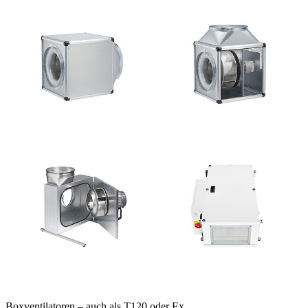
Boxventilatoren – auch als T120 oder Ex