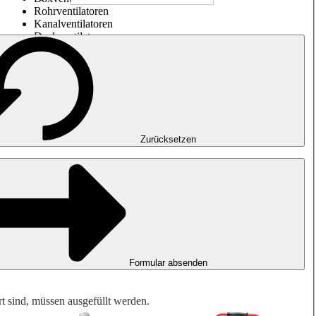
Rohrventilatoren
Kanalventilatoren
Dachventilatoren
Entrauchung, Rauchfreihaltung und Garagenlüftung
Impulsventilatoren
Explosionsgeschützte Ventilatoren
Messen. Steuern. Regeln.
Luftbehandlung
Mechanisches Zubehör
Zurücksetzen
Formular absenden
rt sind, müssen ausgefüllt werden.