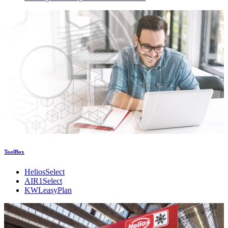
ToolBox
HeliosSelect
AIR1Select
KWLeasyPlan