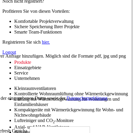
Noch nicht registriert?
Profitieren Sie von diesen Vorteilen:
Komfortable Projektverwaltung
Sichere Speicherung Ihrer Projekte
Smarte Team-Funktionen
Registrieren Sie sich
hier.
Logout
hrer Anfrage hinzufügen. Möglich sind die Formate pdf, jpg und png
Produkte
Einsatzgebiete
Service
Unternehmen
Kleinraumventilatoren
Kontrollierte Wohnraumlüftung ohne Wärmerückgewinnung
ng der eingegebenen Daten sowie der
Datenschutzerklärung
Lüftung mit Wärmerückgewinnung für Wohnungen und
Einfamilienhäuser
Kompaktgeräte mit Wärmerückgewinnung für Wohn- und
Nichtwohngebäude
Luftreiniger und CO
-Monitore
2
Axial- und VAR-Ventilatoren
Boxventilatoren