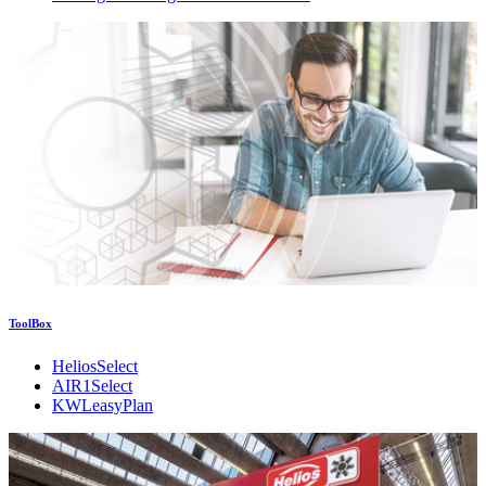
ToolBox
HeliosSelect
AIR1Select
KWLeasyPlan