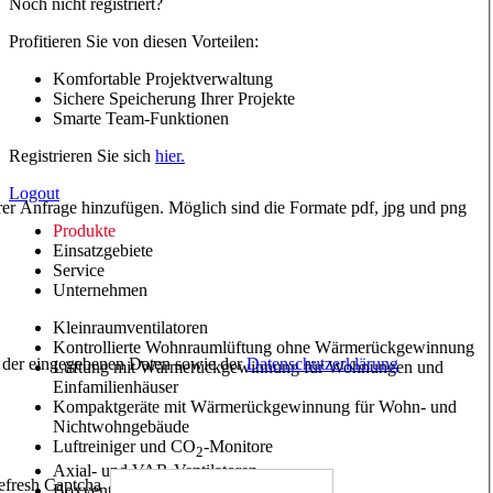
Noch nicht registriert?
Profitieren Sie von diesen Vorteilen:
Komfortable Projektverwaltung
Sichere Speicherung Ihrer Projekte
Smarte Team-Funktionen
Registrieren Sie sich
hier.
Logout
hrer Anfrage hinzufügen. Möglich sind die Formate pdf, jpg und png
Produkte
Einsatzgebiete
Service
Unternehmen
Kleinraumventilatoren
Kontrollierte Wohnraumlüftung ohne Wärmerückgewinnung
ng der eingegebenen Daten sowie der
Datenschutzerklärung
Lüftung mit Wärmerückgewinnung für Wohnungen und
Einfamilienhäuser
Kompaktgeräte mit Wärmerückgewinnung für Wohn- und
Nichtwohngebäude
Luftreiniger und CO
-Monitore
2
Axial- und VAR-Ventilatoren
Boxventilatoren