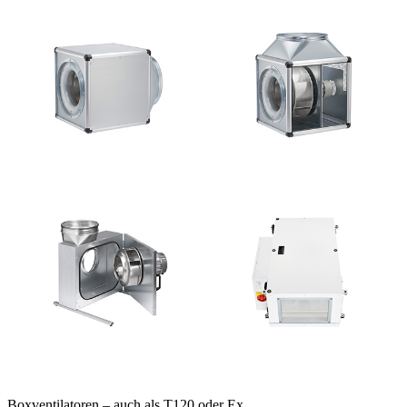
Boxventilatoren – auch als T120 oder Ex