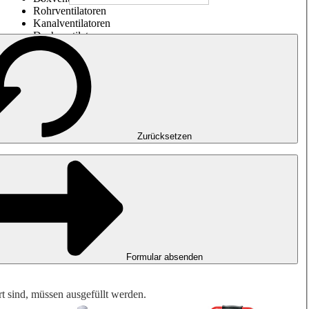
Rohrventilatoren
Kanalventilatoren
Dachventilatoren
Entrauchung, Rauchfreihaltung und Garagenlüftung
Impulsventilatoren
Explosionsgeschützte Ventilatoren
Messen. Steuern. Regeln.
Luftbehandlung
Mechanisches Zubehör
Zurücksetzen
Formular absenden
rt sind, müssen ausgefüllt werden.