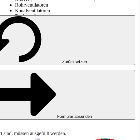
Rohrventilatoren
Kanalventilatoren
Dachventilatoren
Entrauchung, Rauchfreihaltung und Garagenlüftung
Impulsventilatoren
Explosionsgeschützte Ventilatoren
Messen. Steuern. Regeln.
Luftbehandlung
Mechanisches Zubehör
Zurücksetzen
Formular absenden
rt sind, müssen ausgefüllt werden.