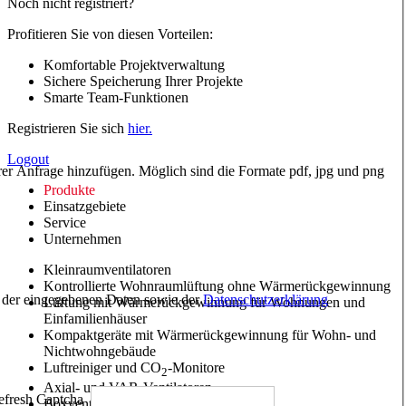
Noch nicht registriert?
Profitieren Sie von diesen Vorteilen:
Komfortable Projektverwaltung
Sichere Speicherung Ihrer Projekte
Smarte Team-Funktionen
Registrieren Sie sich
hier.
Logout
hrer Anfrage hinzufügen. Möglich sind die Formate pdf, jpg und png
Produkte
Einsatzgebiete
Service
Unternehmen
Kleinraumventilatoren
Kontrollierte Wohnraumlüftung ohne Wärmerückgewinnung
ng der eingegebenen Daten sowie der
Datenschutzerklärung
Lüftung mit Wärmerückgewinnung für Wohnungen und
Einfamilienhäuser
Kompaktgeräte mit Wärmerückgewinnung für Wohn- und
Nichtwohngebäude
Luftreiniger und CO
-Monitore
2
Axial- und VAR-Ventilatoren
Boxventilatoren