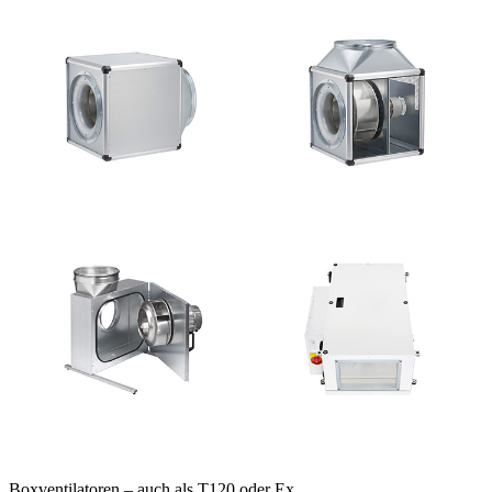
Boxventilatoren – auch als T120 oder Ex