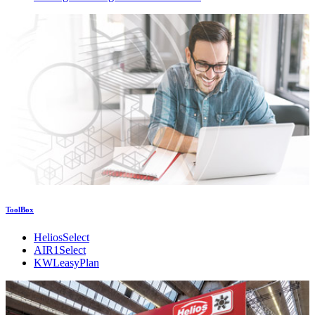
ToolBox
HeliosSelect
AIR1Select
KWLeasyPlan