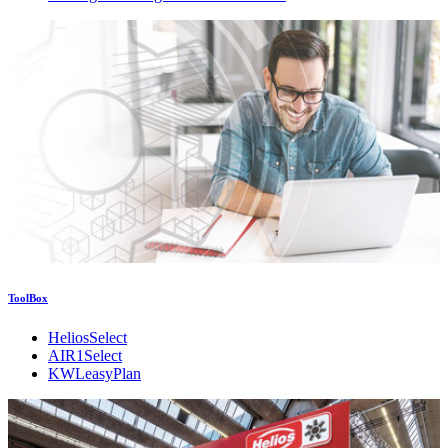
ToolBox
HeliosSelect
AIR1Select
KWLeasyPlan