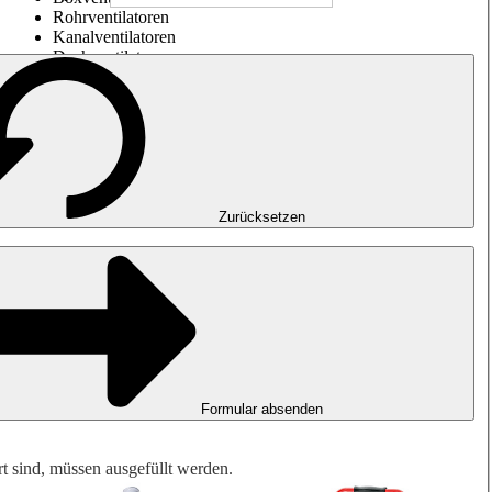
Rohrventilatoren
Kanalventilatoren
Dachventilatoren
Entrauchung, Rauchfreihaltung und Garagenlüftung
Impulsventilatoren
Explosionsgeschützte Ventilatoren
Messen. Steuern. Regeln.
Luftbehandlung
Mechanisches Zubehör
Zurücksetzen
Formular absenden
rt sind, müssen ausgefüllt werden.