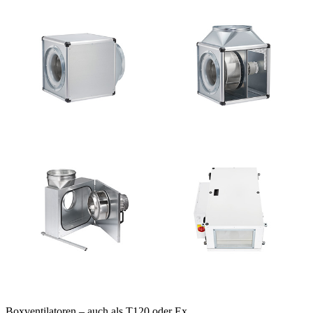
Boxventilatoren – auch als T120 oder Ex