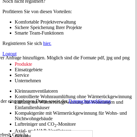
Noch nicht registriert?
Profitieren Sie von diesen Vorteilen:
Komfortable Projektverwaltung
Sichere Speicherung Ihrer Projekte
Smarte Team-Funktionen
Registrieren Sie sich
hier.
Logout
hrer Anfrage hinzufügen. Möglich sind die Formate pdf, jpg und png
Produkte
Einsatzgebiete
Service
Unternehmen
Kleinraumventilatoren
Kontrollierte Wohnraumlüftung ohne Wärmerückgewinnung
ng der eingegebenen Daten sowie der
Datenschutzerklärung
Lüftung mit Wärmerückgewinnung für Wohnungen und
Einfamilienhäuser
Kompaktgeräte mit Wärmerückgewinnung für Wohn- und
Nichtwohngebäude
Luftreiniger und CO
-Monitore
2
Axial- und VAR-Ventilatoren
Boxventilatoren