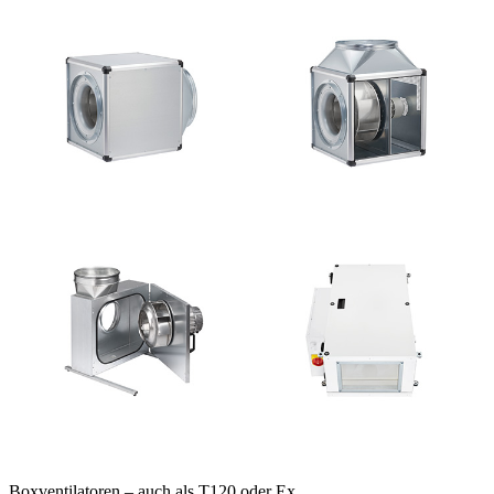
Boxventilatoren – auch als T120 oder Ex