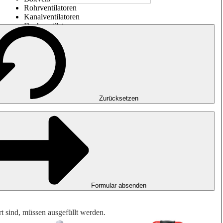
Rohrventilatoren
Kanalventilatoren
Dachventilatoren
Entrauchung, Rauchfreihaltung und Garagenlüftung
Impulsventilatoren
Explosionsgeschützte Ventilatoren
Messen. Steuern. Regeln.
Luftbehandlung
Mechanisches Zubehör
Zurücksetzen
Formular absenden
rt sind, müssen ausgefüllt werden.