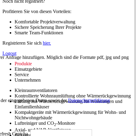
Noch nicht registriert?
Profitieren Sie von diesen Vorteilen:
Komfortable Projektverwaltung
Sichere Speicherung Ihrer Projekte
Smarte Team-Funktionen
Registrieren Sie sich
hier.
Logout
hrer Anfrage hinzufügen. Möglich sind die Formate pdf, jpg und png
Produkte
Einsatzgebiete
Service
Unternehmen
Kleinraumventilatoren
Kontrollierte Wohnraumlüftung ohne Wärmerückgewinnung
ng der eingegebenen Daten sowie der
Datenschutzerklärung
Lüftung mit Wärmerückgewinnung für Wohnungen und
Einfamilienhäuser
Kompaktgeräte mit Wärmerückgewinnung für Wohn- und
Nichtwohngebäude
Luftreiniger und CO
-Monitore
2
Axial- und VAR-Ventilatoren
Boxventilatoren