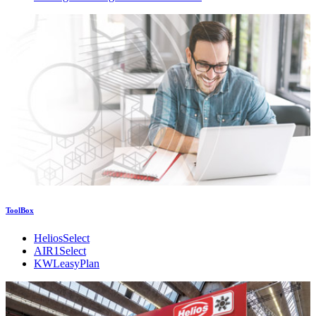
ToolBox
HeliosSelect
AIR1Select
KWLeasyPlan